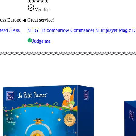
★
★
★
★
★
Verified
cross Europe 🔥
Great service!
head 3 Ass
MTG - Bloomburrow Commander Multiplayer Magic D
Judge.me