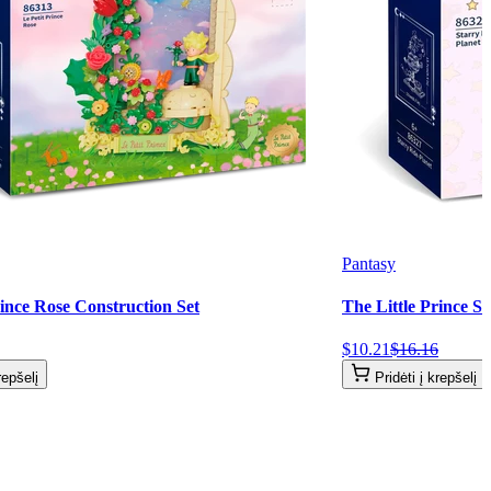
Pantasy
rince Rose Construction Set
The Little Prince S
$
10
.
21
$
16
.
16
repšelį
Pridėti į krepšelį