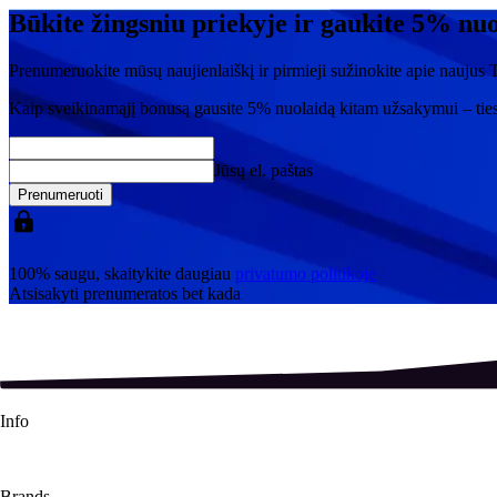
Būkite žingsniu priekyje ir gaukite 5% nu
Prenumeruokite mūsų naujienlaiškį ir pirmieji sužinokite apie naujus T
Kaip sveikinamąjį bonusą gausite
5% nuolaidą
kitam užsakymui – tie
Jūsų el. paštas
Prenumeruoti
100% saugu, skaitykite daugiau
privatumo politikoje
Atsisakyti prenumeratos bet kada
Info
About Us
Contact Us
Shipping Info
Refund Policy
Terms & Conditions
Brands