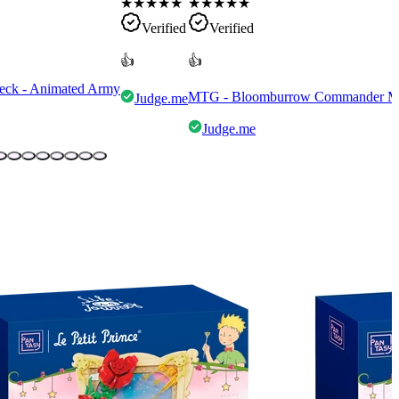
★
★
★
★
★
★
★
★
★
★
Verified
Verified
👍
👍
eck - Animated Army
MTG - Bloomburrow Commander Mult
Judge.me
Judge.me