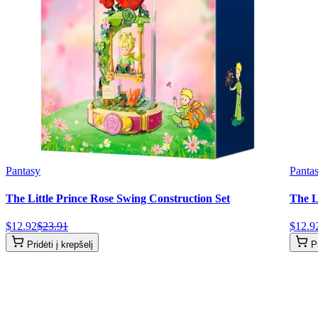
Pantasy
Panta
The Little Prince Rose Swing Construction Set
The L
$
12
.
92
$
23
.
91
$
12
.
9
Pridėti į krepšelį
P