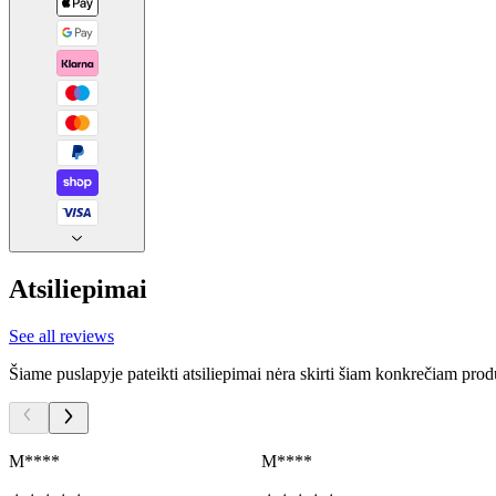
Atsiliepimai
See all reviews
Šiame puslapyje pateikti atsiliepimai nėra skirti šiam konkrečiam prod
M****
M****