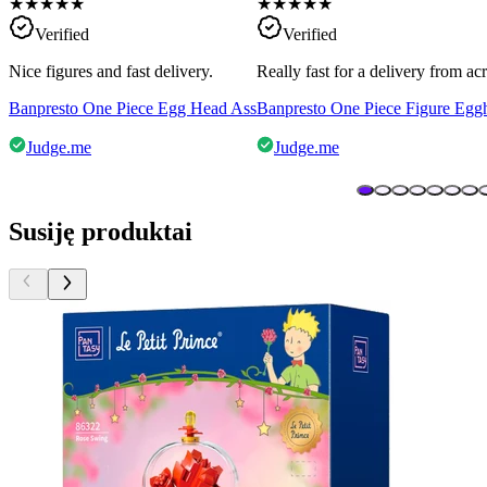
★
★
★
★
★
★
★
★
★
★
Verified
Verified
Nice figures and fast delivery.
Really fast for a delivery from a
Banpresto One Piece Egg Head Ass
Banpresto One Piece Figure Egg
Judge.me
Judge.me
Susiję produktai