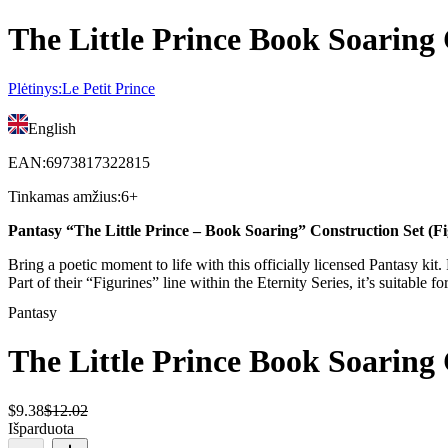
The Little Prince Book Soaring 
Plėtinys
:
Le Petit Prince
English
EAN
:
6973817322815
Tinkamas amžius
:
6+
Pantasy “The Little Prince – Book Soaring” Construction Set (Fi
Bring a poetic moment to life with this officially licensed Pantasy kit
Part of their “Figurines” line within the Eternity Series, it’s suitable f
Pantasy
The Little Prince Book Soaring 
$
9
.
38
$
12
.
02
Išparduota