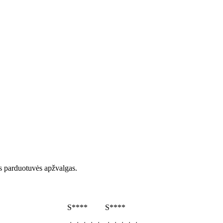
as parduotuvės apžvalgas.
S****
S****