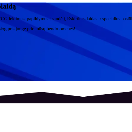
olaidą
CG leidimus, papildymus į sandėlį, išskirtines laidas ir specialius pasi
siog prisijungę prie mūsų bendruomenės!