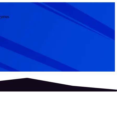
ūlymus