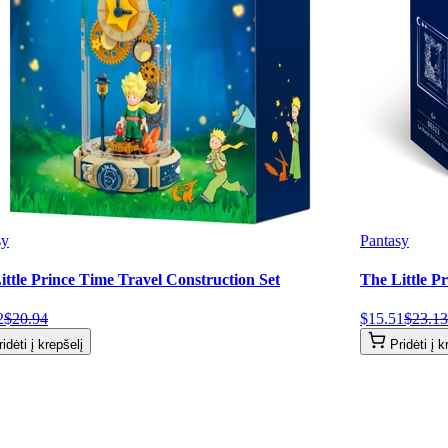
sy
Pantasy
ittle Prince Time Travel Construction Set
The Little P
2
$
20
.
94
$
15
.
51
$
23
.
13
ridėti į krepšelį
Pridėti į k