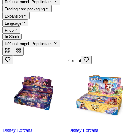
Rūšiuoti pagal
:
Populiariausi
Trading card packaging
Expansion
Language
Price
In Stock
Rūšiuoti pagal
:
Populiariausi
Greitai
Disney Lorcana
Disney Lorcana