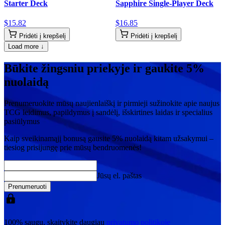
Starter Deck
Sapphire Single-Player Deck
$
15
.
82
$
16
.
85
Pridėti į krepšelį
Pridėti į krepšelį
Load more ↓
Būkite žingsniu priekyje ir gaukite 5%
nuolaidą
Prenumeruokite mūsų naujienlaiškį ir pirmieji sužinokite apie naujus
TCG leidimus, papildymus į sandėlį, išskirtines laidas ir specialius
pasiūlymus
Kaip sveikinamąjį bonusą gausite
5% nuolaidą
kitam užsakymui –
tiesiog prisijungę prie mūsų bendruomenės!
Jūsų el. paštas
Prenumeruoti
100% saugu, skaitykite daugiau
privatumo politikoje