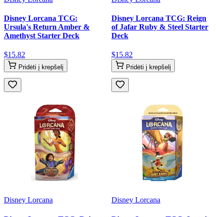
Disney Lorcana TCG:
Disney Lorcana TCG: Reign
Ursula's Return Amber &
of Jafar Ruby & Steel Starter
Amethyst Starter Deck
Deck
$
15
.
82
$
15
.
82
Pridėti į krepšelį
Pridėti į krepšelį
Disney Lorcana
Disney Lorcana