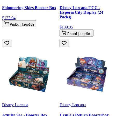
Shimmering Skies Booster Box
Disney Lorcana TCG -
Hyperia City Display (24
Packs)
$
127
.
04
Pridėti į krepšelį
$
139
.
35
Pridėti į krepšelį
Disney Lorcana
Disney Lorcana
Azurite Sea - Booster Box
Ursula's Return Boosterbox