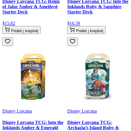
Disney Lorcana TCG: Reign
Disney Lorcana TCG: Into the
of Jafar Amber & Amethyst
Inklands Ruby & Sapphire
Starter Deck
Starter Deck
$
15
.
82
$
16
.
59
Pridėti į krepšelį
Pridėti į krepšelį
Disney Lorcana
Disney Lorcana
Disney Lorcana TCG: Into the
Disney Lorcana TCG:
Inklands Amber & Emerald
Archazia’s Island Ruby &