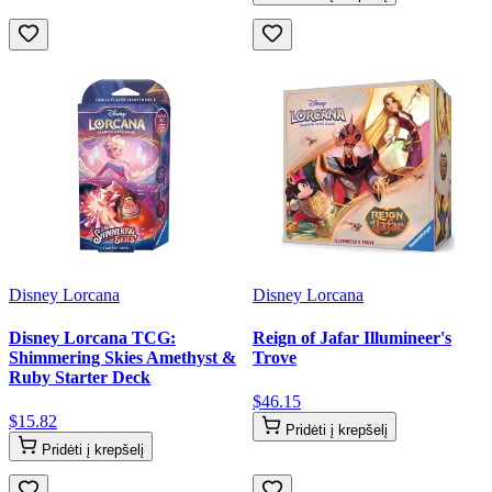
Disney Lorcana
Disney Lorcana
Disney Lorcana TCG:
Reign of Jafar Illumineer's
Shimmering Skies Amethyst &
Trove
Ruby Starter Deck
$
46
.
15
$
15
.
82
Pridėti į krepšelį
Pridėti į krepšelį