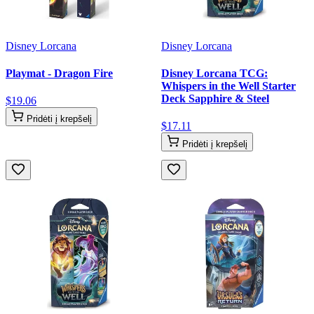
Disney Lorcana
Disney Lorcana
Playmat - Dragon Fire
Disney Lorcana TCG:
Whispers in the Well Starter
Deck Sapphire & Steel
$
19
.
06
Pridėti į krepšelį
$
17
.
11
Pridėti į krepšelį