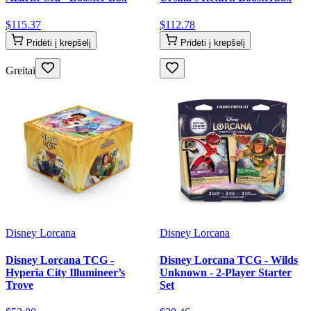
$
115
.
37
$
112
.
78
Pridėti į krepšelį
Pridėti į krepšelį
Greitai
Disney Lorcana
Disney Lorcana
Disney Lorcana TCG -
Disney Lorcana TCG - Wilds
Hyperia City Illumineer’s
Unknown - 2-Player Starter
Trove
Set