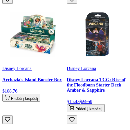
Disney Lorcana
Disney Lorcana
Archazia's Island Booster Box
Disney Lorcana TCG: Rise of
the Floodborn Starter Deck
Amber & Sapphire
$
108
.
76
Pridėti į krepšelį
$
15
.
43
$
24
.
50
Pridėti į krepšelį