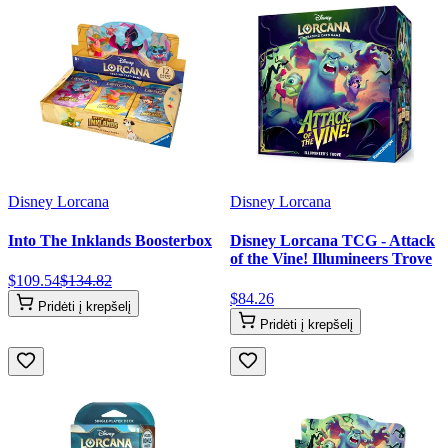
Disney Lorcana
Disney Lorcana
Into The Inklands Boosterbox
Disney Lorcana TCG - Attack
of the Vine! Illumineers Trove
$
109
.
54
$
134
.
82
$
84
.
26
Pridėti į krepšelį
Pridėti į krepšelį