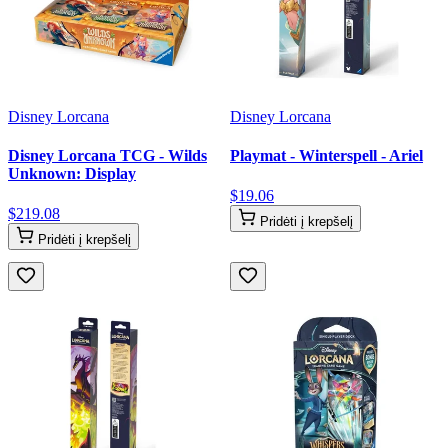
Disney Lorcana
Disney Lorcana
Disney Lorcana TCG - Wilds
Playmat - Winterspell - Ariel
Unknown: Display
$
19
.
06
$
219
.
08
Pridėti į krepšelį
Pridėti į krepšelį