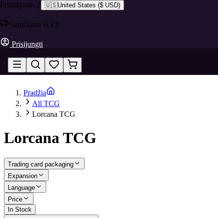
Pristatymas į:
🇺🇸
United States
(
$ USD
)
Siunčiama iš ES
Prisijungti
Pradžia
All TCG
Lorcana TCG
Lorcana TCG
Trading card packaging
Expansion
Language
Price
In Stock