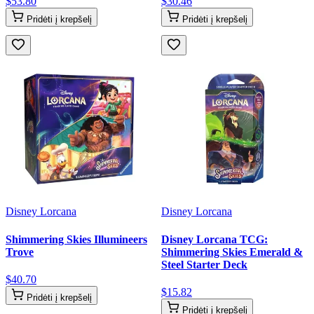
$
53
.
80
$
30
.
46
Pridėti į krepšelį
Pridėti į krepšelį
Disney Lorcana
Disney Lorcana
Shimmering Skies Illumineers
Disney Lorcana TCG:
Trove
Shimmering Skies Emerald &
Steel Starter Deck
$
40
.
70
$
15
.
82
Pridėti į krepšelį
Pridėti į krepšelį