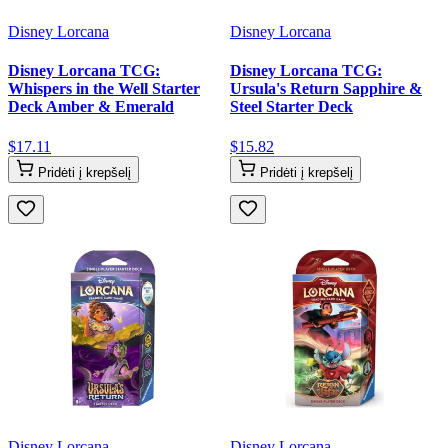
Disney Lorcana
Disney Lorcana
Disney Lorcana TCG:
Disney Lorcana TCG:
Whispers in the Well Starter
Ursula's Return Sapphire &
Deck Amber & Emerald
Steel Starter Deck
$
17
.
11
$
15
.
82
Pridėti į krepšelį
Pridėti į krepšelį
Disney Lorcana
Disney Lorcana