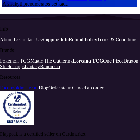
Atsisakyti prenumeratos bet kada
Info
About Us
Contact Us
Shipping Info
Refund Policy
Terms & Conditions
Brands
Pokémon TCG
Magic The Gathering
Lorcana TCG
One Piece
Dragon
Shield
Topps
Pantasy
Banpresto
Resources
Facebook
Instagram
Blog
Order status
Cancel an order
Playpeak is a certified seller on Cardmarket