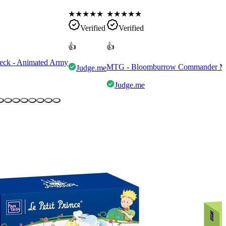
★
★
★
★
★
★
★
★
★
★
Verified
Verified
👍
👍
eck - Animated Army
MTG - Bloomburrow Commander Mult
Judge.me
Judge.me