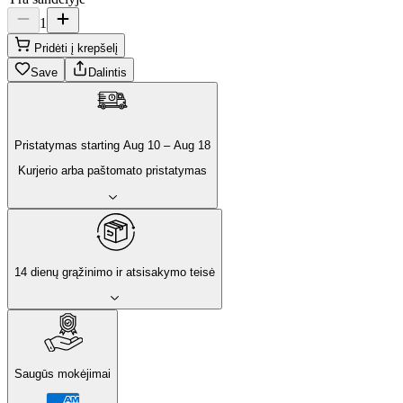
1
Pridėti į krepšelį
Save
Dalintis
Pristatymas
starting
Aug 10
–
Aug 18
Kurjerio arba paštomato pristatymas
14 dienų grąžinimo ir atsisakymo teisė
Saugūs mokėjimai