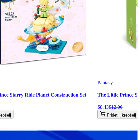
Pantasy
rince Starry Ride Planet Construction Set
The Little Prince S
$
8
.
43
$
12
.
06
repšelį
Pridėti į krepšelį