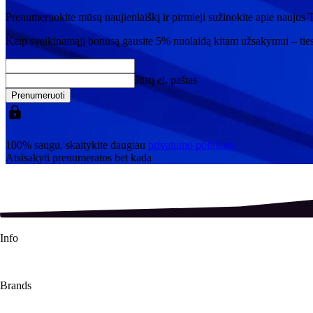
Prenumeruokite mūsų naujienlaiškį ir pirmieji sužinokite apie naujus T
Kaip sveikinamąjį bonusą gausite
5% nuolaidą
kitam užsakymui – tie
Jūsų el. paštas
Prenumeruoti
100% saugu, skaitykite daugiau
privatumo politikoje
Atsisakyti prenumeratos bet kada
Info
About Us
Contact Us
Shipping Info
Refund Policy
Terms & Conditions
Brands
Pokémon TCG
Magic The Gathering
Lorcana TCG
One Piece
Dragon S