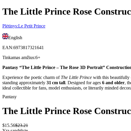
The Little Prince Rose Construc
Plėtinys
:
Le Petit Prince
English
EAN
:
6973817321641
Tinkamas amžius
:
6+
Pantasy “The Little Prince – The Rose 3D Portrait” Construction
Experience the poetic charm of
The Little Prince
with this beautifully
standing approximately
31 cm tall
. Designed for ages
6 and older
, t
ideal collectible for fans, model enthusiasts, or literarily minded decor
Pantasy
The Little Prince Rose Construc
$
15
.
56
$
23
.
21
Yra sandėlyje