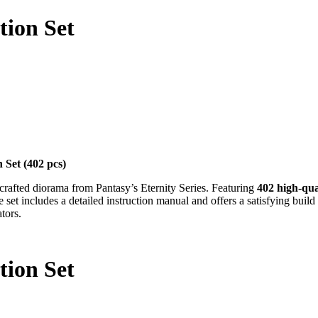
tion Set
 Set (402 pcs)
 crafted diorama from Pantasy’s Eternity Series. Featuring
402 high-qua
he set includes a detailed instruction manual and offers a satisfying bui
ators.
tion Set