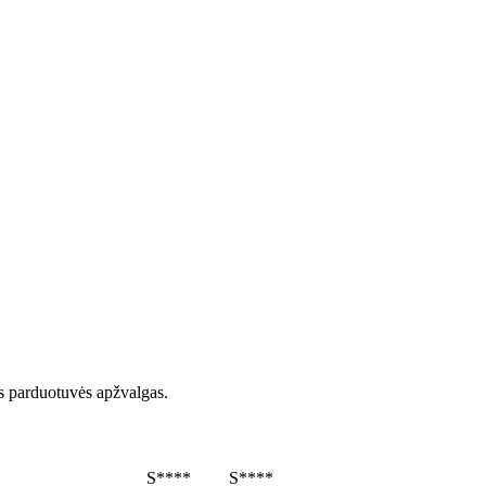
as parduotuvės apžvalgas.
S****
S****