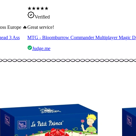
★
★
★
★
★
Verified
cross Europe 🔥
Great service!
head 3 Ass
MTG - Bloomburrow Commander Multiplayer Magic D
Judge.me