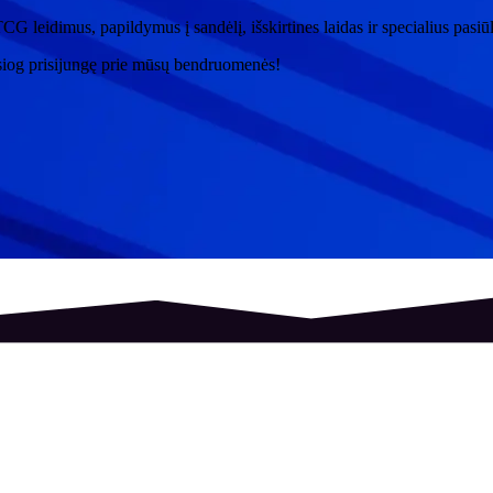
CG leidimus, papildymus į sandėlį, išskirtines laidas ir specialius pasi
siog prisijungę prie mūsų bendruomenės!
hield
Topps
Pantasy
Banpresto