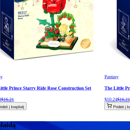
sy
Pantasy
ittle Prince Starry Ride Rose Construction Set
The Little P
9
$
16
.
21
$
10
.
24
$
16
.
21
ridėti į krepšelį
Pridėti į k
olaidą