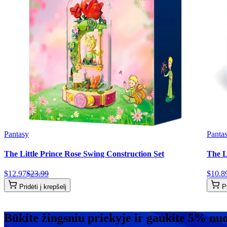
Pantasy
Panta
The Little Prince Rose Swing Construction Set
The L
$
12
.
97
$
23
.
99
$
10
.
8
Pridėti į krepšelį
P
Būkite žingsniu priekyje ir gaukite 5% nu