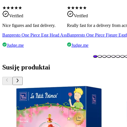
★
★
★
★
★
★
★
★
★
★
Verified
Verified
Nice figures and fast delivery.
Really fast for a delivery from a
Banpresto One Piece Egg Head Ass
Banpresto One Piece Figure Egg
Judge.me
Judge.me
Susiję produktai