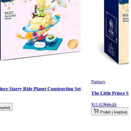
Pantasy
rince Starry Ride Planet Construction Set
The Little Prince S
$
11
.
02
$
16
.
21
repšelį
Pridėti į krepšelį