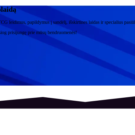
olaidą
CG leidimus, papildymus į sandėlį, išskirtines laidas ir specialius pasi
siog prisijungę prie mūsų bendruomenės!