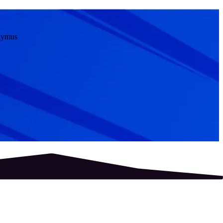
ūlymus