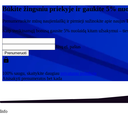
Būkite žingsniu priekyje ir gaukite 5% nu
Prenumeruokite mūsų naujienlaiškį ir pirmieji sužinokite apie naujus T
Kaip sveikinamąjį bonusą gausite
5% nuolaidą
kitam užsakymui – tie
Jūsų el. paštas
Prenumeruoti
100% saugu, skaitykite daugiau
privatumo politikoje
Atsisakyti prenumeratos bet kada
Info
About Us
Contact Us
Shipping Info
Refund Policy
Terms & Conditions