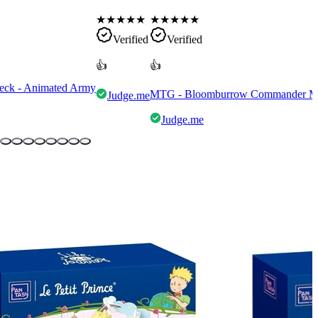
★
★
★
★
★
★
★
★
★
★
Verified
Verified
👍
👍
eck - Animated Army
MTG - Bloomburrow Commander Mult
Judge.me
Judge.me