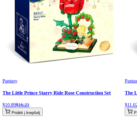
Pantasy
Panta
The Little Prince Starry Ride Rose Construction Set
The L
$
10
.
89
$
16
.
21
$
11
.
0
Pridėti į krepšelį
P