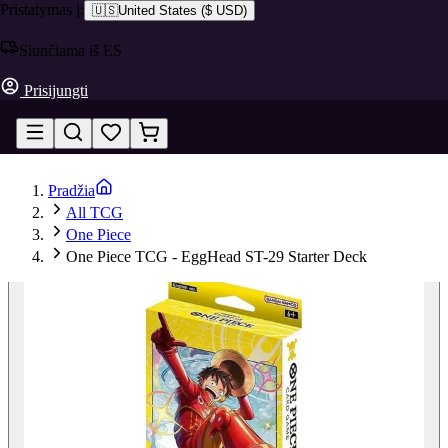
Pristatymas į:
🇺🇸
United States
(
$ USD
)
Siunčiama iš ES
Prisijungti
Pradžia
All TCG
One Piece
One Piece TCG - EggHead ST-29 Starter Deck