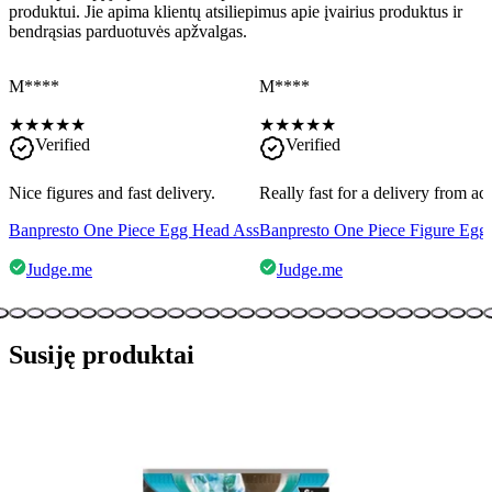
produktui. Jie apima klientų atsiliepimus apie įvairius produktus ir
bendrąsias parduotuvės apžvalgas.
M****
M****
★
★
★
★
★
★
★
★
★
★
Verified
Verified
Nice figures and fast delivery.
Really fast for a delivery from a
Banpresto One Piece Egg Head Ass
Banpresto One Piece Figure Egg
Judge.me
Judge.me
Susiję produktai