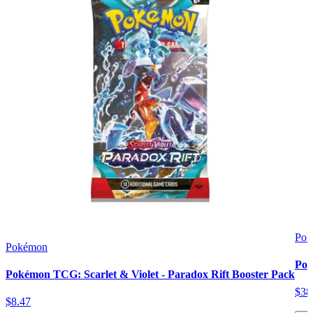
Pok
Pokémon
Pok
Pokémon TCG: Scarlet & Violet - Paradox Rift Booster Pack
$
38
$
8
.
47