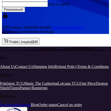
Jūsų el. paštas
Prenumeruoti
100% saugu, skaitykite daugiau
privatumo politikoje
Atsisakyti prenumeratos bet kada
Pridėti į krepšelį
$
38
Info
About Us
Contact Us
Shipping Info
Refund Policy
Terms & Conditions
Brands
Pokémon TCG
Magic The Gathering
Lorcana TCG
One Piece
Dragon
Shield
Topps
Pantasy
Banpresto
Resources
Facebook
Instagram
Blog
Order status
Cancel an order