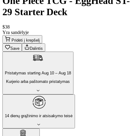
One Piece TCG - EggHead ST-
29 Starter Deck
$
38
Yra sandėlyje
Pridėti į krepšelį
Save
Dalintis
Pristatymas
starting
Aug 10
–
Aug 18
Kurjerio arba paštomato pristatymas
14 dienų grąžinimo ir atsisakymo teisė