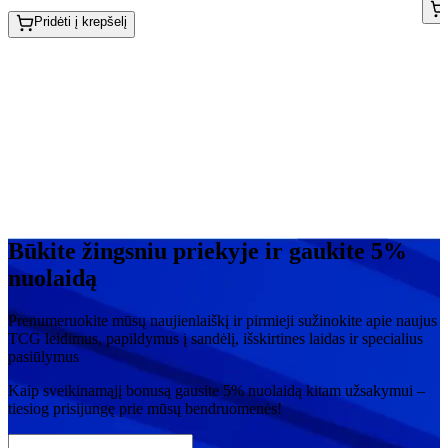
Pridėti į krepšelį
Būkite žingsniu priekyje ir gaukite 5%
nuolaidą
Prenumeruokite mūsų naujienlaiškį ir pirmieji sužinokite apie naujus
TCG leidimus, papildymus į sandėlį, išskirtines laidas ir specialius
pasiūlymus
Kaip sveikinamąjį bonusą gausite
5% nuolaidą
kitam užsakymui –
tiesiog prisijungę prie mūsų bendruomenės!