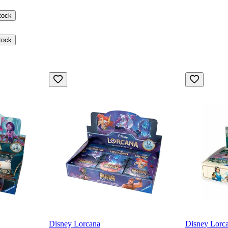
tock
tock
Disney Lorcana
Disney Lorc