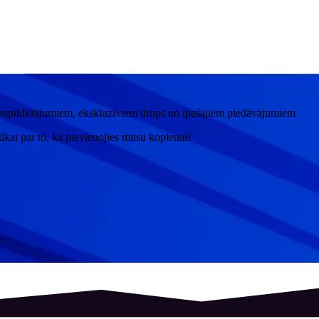
papildkrājumiem, ekskluzīviem drops un īpašajiem piedāvājumiem
kai par to, ka pievienojies mūsu kopienai!