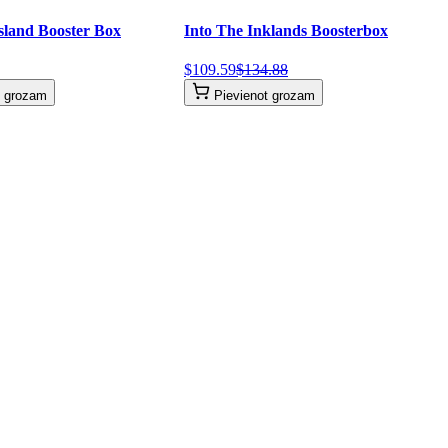
Island Booster Box
Into The Inklands Boosterbox
$
109
.
59
$
134
.
88
t grozam
Pievienot grozam