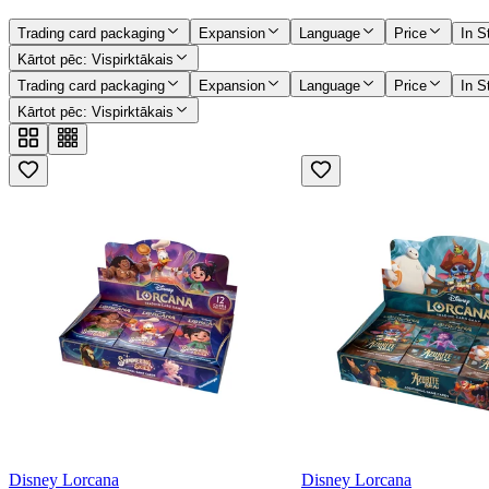
Trading card packaging
Expansion
Language
Price
In S
Kārtot pēc
:
Vispirktākais
Trading card packaging
Expansion
Language
Price
In S
Kārtot pēc
:
Vispirktākais
Disney Lorcana
Disney Lorcana