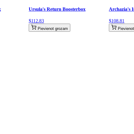
x
Ursula's Return Boosterbox
Archazia's 
$
112
.
83
$
108
.
81
Pievienot grozam
Pievieno