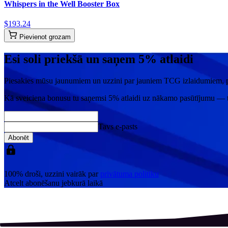
Whispers in the Well Booster Box
$
193
.
24
Pievienot grozam
Esi soli priekšā un saņem 5% atlaidi
Piesakies mūsu jaunumiem un uzzini par jauniem TCG izlaidumiem, 
Kā sveiciena bonusu tu saņemsi
5% atlaidi
uz nākamo pasūtījumu — ti
Tavs e-pasts
Abonēt
100% droši, uzzini vairāk par
privātuma politiku
Atcelt abonēšanu jebkurā laikā